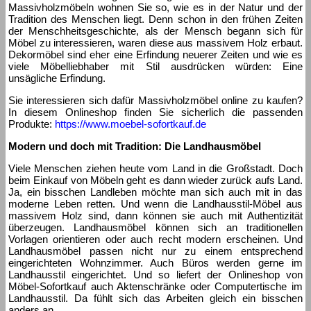
Massivholzmöbeln wohnen Sie so, wie es in der Natur und der
Tradition des Menschen liegt. Denn schon in den frühen Zeiten
der Menschheitsgeschichte, als der Mensch begann sich für
Möbel zu interessieren, waren diese aus massivem Holz erbaut.
Dekormöbel sind eher eine Erfindung neuerer Zeiten und wie es
viele Möbelliebhaber mit Stil ausdrücken würden: Eine
unsägliche Erfindung.
Sie interessieren sich dafür Massivholzmöbel online zu kaufen?
In diesem Onlineshop finden Sie sicherlich die passenden
Produkte:
https://www.moebel-sofortkauf.de
Modern und doch mit Tradition: Die Landhausmöbel
Viele Menschen ziehen heute vom Land in die Großstadt. Doch
beim Einkauf von Möbeln geht es dann wieder zurück aufs Land.
Ja, ein bisschen Landleben möchte man sich auch mit in das
moderne Leben retten. Und wenn die Landhausstil-Möbel aus
massivem Holz sind, dann können sie auch mit Authentizität
überzeugen. Landhausmöbel können sich an traditionellen
Vorlagen orientieren oder auch recht modern erscheinen. Und
Landhausmöbel passen nicht nur zu einem entsprechend
eingerichteten Wohnzimmer. Auch Büros werden gerne im
Landhausstil eingerichtet. Und so liefert der Onlineshop von
Möbel-Sofortkauf auch Aktenschränke oder Computertische im
Landhausstil. Da fühlt sich das Arbeiten gleich ein bisschen
anders an.