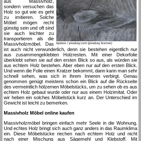
aus Massivholz,
sondern versuchen das
Holz so gut wie es geht
zu imitieren. Solche
Möbel mögen recht
günstig sein und oft sind
sie auch leichter zu
transportieren als die
Massivholzmöbel. Das
kjubee / pixabay.com (pixabay license)
ist auch nicht verwunderlich, denn sie bestehen eigentlich nur
aus zusammengeklebten Holzresten. Mit einer Dekorfolie
überklebt sehen sie auf den ersten Blick so aus, als würden sie
aus echtem Holz bestehen. Aber eben nur auf den ersten Blick.
Und wenn die Folie einen Kratzer bekommt, dann kann man sehr
schnell sehen, was sich in ihrem Inneren verbirgt. Genau
genommen genügt meistens schon ein Blick auf die Rückseite
des vermeintlich hölzernen Möbelstücks, um zu sehen ob es aus
echtem Holz gebaut wurde oder nur aus einem Holzimitat. Oder
wir heben ein solches Möbelstück kurz an. Der Unterschied im
Gewicht ist leicht zu bemerken.
Massivholz Möbel online kaufen
Massivholzmöbel bringen einfach mehr Seele in die Wohnung.
Und echtes Holz bringt sich auch ganz anders in das Raumklima
ein. Diese Möbelstücke riechen nach echtem Holz und nicht
nach einer Mischung aus Sägemehl und Klebstoff. Mit