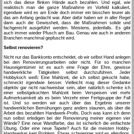
sich das diese flinken Hände auch bezahlen. Und egal, wie
realistisch man die ganze Maßnahme im Vorfeld kalkuliert,
irgendwie wird es am Ende doch immer ein bisschen teurer als
das am Anfang gedacht war. Aber dafür haben wir in aller Regel
dann auch die Gewissheit, dass die Maßnahmen solide und
fachgerecht ausgeführt werden. Meistens, jedenfalls. Es gibt
auch immer wieder Pfusch am Bau. Genau wie auch in anderen
Branchen manchmal gepfuscht wird.
Selbst renovieren?
Nicht nur das Bankkonto entscheidet, ob wir selbst Hand anlegen
bei den Renovierungsarbeiten oder nicht. Für so manchen
Hauseigentümer ist es auch eine Frage der Ehre, gewisse
handwerkliche Tätigkeiten selbst durchzuführen. Jeder
Hobbykoch weiß: Eine Mahlzeit, die ich selbst gekocht habe,
schmeckt irgendwie besser. Vielleicht mag dieser Gedanke
objektiv gar nicht nachweisbar sein, aber natürlich schenke ich
einer selbstgekochten Mahlzeit beim Verspeisen viel mehr
Aufmerksamkeit als es beim Verzehr einer Fertigsuppe der Fall
ist. Und so werden wir auch über das Ergebnis unserer
handwerklichen Bemühungen ganz anders staunen, als über die
Arbeit des bezahlten Handwerk-Profis. Doch was kann ich denn
nun selbst erledigen bei der Renovierung meiner eigenen vier
Wände? Eine neue Wandfarbe, das ist sicherlich die einfachste
Übung. Oder eine neue Tapete? Auch für die meisten Hobby-
Handwerker kein Problem. Etwas schwieriger wird es allerdings,