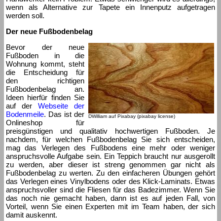
wenn als Alternative zur Tapete ein Innenputz aufgetragen
werden soll.
Der neue Fußbodenbelag
Bevor der neue
Fußboden in die
Wohnung kommt, steht
die Entscheidung für
den richtigen
Fußbodenbelag an.
Ideen hierfür finden Sie
auf der
Webseite der
Bodenmeile
. Das ist der
DWilliam auf Pixabay (pixabay license)
Onlineshop für
preisgünstigen und qualitativ hochwertigen Fußboden. Je
nachdem, für welchen Fußbodenbelag Sie sich entscheiden,
mag das Verlegen des Fußbodens eine mehr oder weniger
anspruchsvolle Aufgabe sein. Ein Teppich braucht nur ausgerollt
zu werden, aber dieser ist streng genommen gar nicht als
Fußbodenbelag zu werten. Zu den einfacheren Übungen gehört
das Verlegen eines Vinylbodens oder des Klick-Laminats. Etwas
anspruchsvoller sind die Fliesen für das Badezimmer. Wenn Sie
das noch nie gemacht haben, dann ist es auf jeden Fall, von
Vorteil, wenn Sie einen Experten mit im Team haben, der sich
damit auskennt.