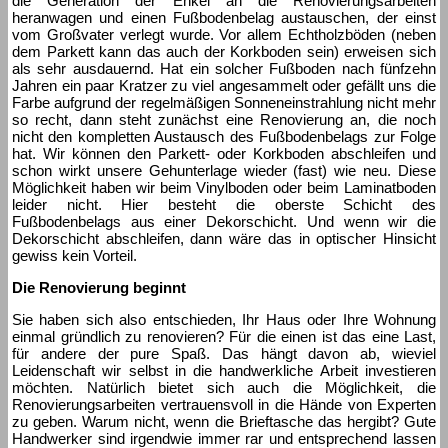
die Generation der Enkel an die Renovierungsarbeiten
heranwagen und einen Fußbodenbelag austauschen, der einst
vom Großvater verlegt wurde. Vor allem Echtholzböden (neben
dem Parkett kann das auch der Korkboden sein) erweisen sich
als sehr ausdauernd. Hat ein solcher Fußboden nach fünfzehn
Jahren ein paar Kratzer zu viel angesammelt oder gefällt uns die
Farbe aufgrund der regelmäßigen Sonneneinstrahlung nicht mehr
so recht, dann steht zunächst eine Renovierung an, die noch
nicht den kompletten Austausch des Fußbodenbelags zur Folge
hat. Wir können den Parkett- oder Korkboden abschleifen und
schon wirkt unsere Gehunterlage wieder (fast) wie neu. Diese
Möglichkeit haben wir beim Vinylboden oder beim Laminatboden
leider nicht. Hier besteht die oberste Schicht des
Fußbodenbelags aus einer Dekorschicht. Und wenn wir die
Dekorschicht abschleifen, dann wäre das in optischer Hinsicht
gewiss kein Vorteil.
Die Renovierung beginnt
Sie haben sich also entschieden, Ihr Haus oder Ihre Wohnung
einmal gründlich zu renovieren? Für die einen ist das eine Last,
für andere der pure Spaß. Das hängt davon ab, wieviel
Leidenschaft wir selbst in die handwerkliche Arbeit investieren
möchten. Natürlich bietet sich auch die Möglichkeit, die
Renovierungsarbeiten vertrauensvoll in die Hände von Experten
zu geben. Warum nicht, wenn die Brieftasche das hergibt? Gute
Handwerker sind irgendwie immer rar und entsprechend lassen